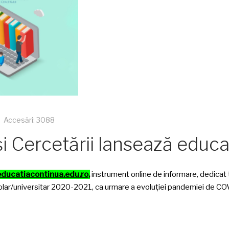
Accesări: 3088
și Cercetării lansează educ
educatiacontinua.edu.ro
,
instrument online de informare, dedicat t
 școlar/universitar 2020-2021, ca urmare a evoluției pandemiei de C