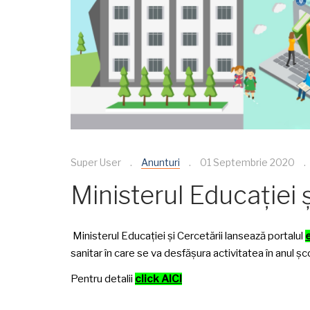
Super User
Anunturi
01 Septembrie 2020
Ministerul Educației 
Ministerul Educației și Cercetării lansează portalul
sanitar în care se va desfășura activitatea în anul
Pentru detalii
click AICI