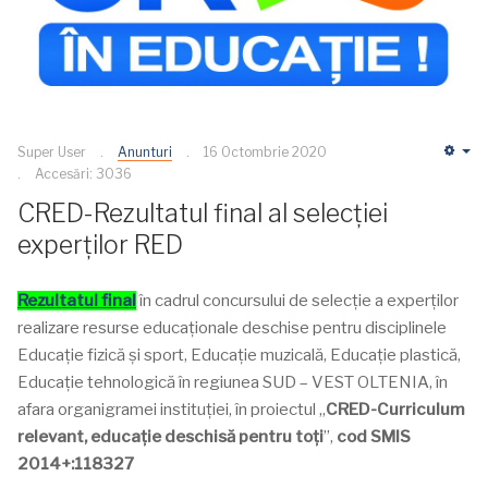
Super User
Anunturi
16 Octombrie 2020
Em
Accesări: 3036
CRED-Rezultatul final al selecției
experților RED
Rezultatul final
în cadrul concursului de selecție a experților
realizare resurse educaționale deschise pentru disciplinele
Educație fizică și sport, Educație muzicală, Educație plastică,
Educație tehnologică în regiunea SUD – VEST OLTENIA, în
afara organigramei instituției, în proiectul „
CRED-Curriculum
relevant, educație deschisă pentru toți
”,
cod SMIS
2014+:118327