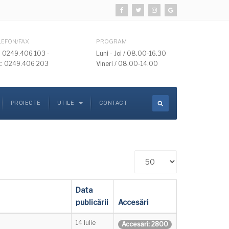
LEFON/FAX
PROGRAM
l: 0249.406 103 -
Luni - Joi / 08.00-16.30
x: 0249.406 203
Vineri / 08.00-14.00
PROIECTE
UTILE
CONTACT
Afișare
#
Data
publicării
Accesări
14 Iulie
Accesări: 2800