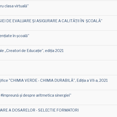
ru clasa virtuală”
SIEI DE EVALUARE ŞI ASIGURARE A CALITĂŢII ÎN ŞCOALĂ”
nțiate în școală”
le „Creatori de Educație”, ediția 2021
nțifice "CHIMIA VERDE - CHIMIA DURABILĂ", Ediția a VII-a, 2021
#împreună și despre aritmetica sinergiei”
LUARE A DOSARELOR - SELECTIE FORMATORI