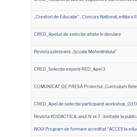
„Creatori de Educație” , Concurs Național, ediția a II
CRED_Apeluri de selecție aflate în derulare
Revista județeană „Școala Mehedințiului”
CRED_Selecție experți RED_Apel 3
COMUNICAT DE PRESĂ Proiectul „Curriculum Releva
CRED_Apel de selecție participanți workshop_03.
Revista #DIDACTICA, anul IV, nr.7 - invitație la public
NOU! Program de formare acreditat ”ACCES la educa