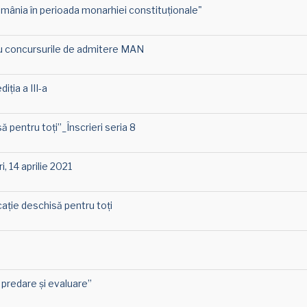
mânia în perioada monarhiei constituționale"
tru concursurile de admitere MAN
iția a III-a
 pentru toți”_Înscrieri seria 8
, 14 aprilie 2021
ţie deschisă pentru toţi
n predare și evaluare”