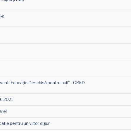
I-a
nt, Educație Deschisă pentru toți" - CRED
06.2021
are!
tie pentru un viitor sigur”