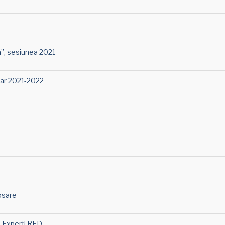
”, sesiunea 2021
lar 2021-2022
osare
ă Experți RED