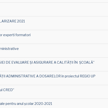
TULARIZARE 2021
or experti formatori
administrative
SIEI DE EVALUARE ŞI ASIGURARE A CALITĂŢII ÎN ŞCOALĂ”
ȚII ADMINISTRATIVE A DOSARELOR în proiectul REGIO UP
tul CRED”
turale pentru anul școlar 2020-2021