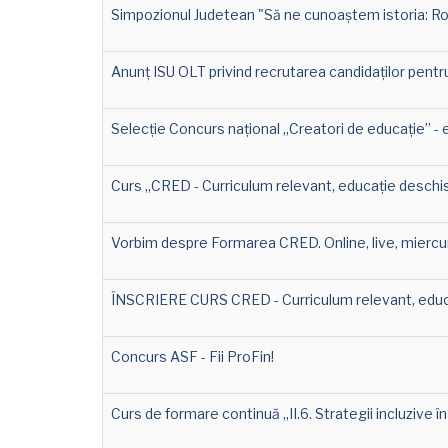
Simpozionul Judetean "Să ne cunoaștem istoria: Ro
Anunț ISU OLT privind recrutarea candidaților pen
Selecție Concurs național „Creatori de educație” - ed
Curs „CRED - Curriculum relevant, educație deschisă
Vorbim despre Formarea CRED. Online, live, miercuri
ÎNSCRIERE CURS CRED - Curriculum relevant, educa
Concurs ASF - Fii ProFin!
Curs de formare continuă „II.6. Strategii incluzive î