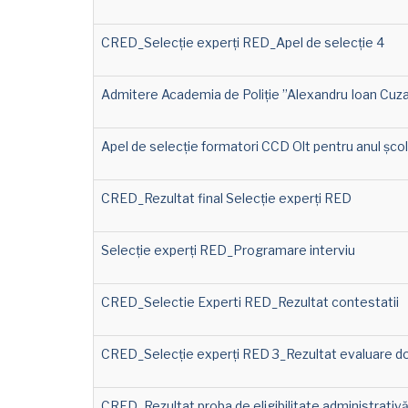
CRED_Selecție experți RED_Apel de selecție 4
Admitere Academia de Poliție ”Alexandru Ioan Cuza
Apel de selecție formatori CCD Olt pentru anul șco
CRED_Rezultat final Selecție experți RED
Selecție experți RED_Programare interviu
CRED_Selectie Experti RED_Rezultat contestatii
CRED_Selecție experți RED 3_Rezultat evaluare d
CRED_Rezultat proba de eligibilitate administrativ