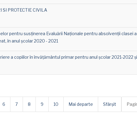
 SI PROTECTIE CIVILA
lor pentru susținerea Evaluării Naționale pentru absolvenții clasei a 
at, în anul școlar 2020 - 2021
iere a copiilor în învățământul primar pentru anul școlar 2021-2022 ș
6
7
8
9
10
Mai departe
Sfârșit
Pagin