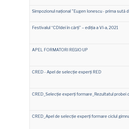
Simpozionul național "Eugen Ionescu - prima sută de 
Festivalul “CDIdei în cărți” – ediția a VI-a, 2021
APEL FORMATORI REGIO UP
CRED - Apel de selecție experți RED
CRED_Selecție experți formare_Rezultatul probei d
CRED_Apel de selecție experți formare ciclul gimna