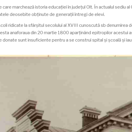
e care marchează istoria educației în județul Olt. În actualul sediu a
atele deosebite obținute de generații întregi de elevi.
școli ridicate la sfârșitul secolului al XVIII cunoscută sb denumirea 
a esta anaforaua din 20 martie 1800 aparţinând epitropilor acestui
le donate sunt insuficiente pentru a se construi spital şi şcoală și i