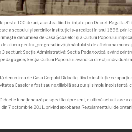
 de peste 100 de ani, acestea fiind înfiinţate prin Decret Regal la 31
e a scopului şi sarcinilor instituţiei s-a realizat în anul 1896, prin
imeşte denumirea de Casa Şcoalelor şi a Culturii Poporului, implicâ
a de a lucra pentru „progresul învăţământului şi de a îndruma munca pe
pe 3 secţiuni: Secţia Administrativă; Secţia Pedagogică, având printr
ţe pedagogice; Secţia Culturii Poporului, având ca direcţii individualiz
denumirea de Casa Corpului Didactic, fiind o instituţie ce aparţinea 
a Caselor a fost sau neglijabilă sau pur şi simplu inexistentă, ca ur
dactic funcţionează pe specificul prezent, o ultimă actualizare a cadr
n 7 octombrie 2011, privind aprobarea Regulamentului de organizar