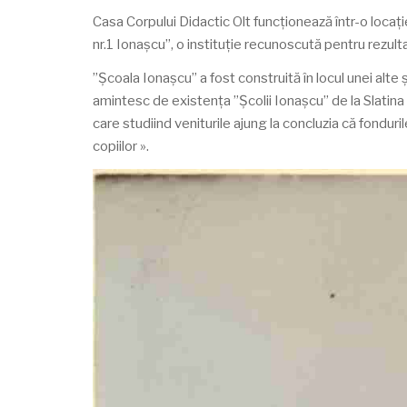
Casa Corpului Didactic Olt funcționează într-o locați
nr.1 Ionașcu”, o instituție recunoscută pentru rezult
”Școala Ionașcu” a fost construită în locul unei alte 
amintesc de existenţa ”Şcolii Ionaşcu” de la Slatin
care studiind veniturile ajung la concluzia că fonduri
copiilor ».