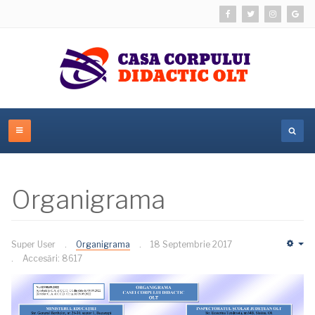
Organigrama
Super User
Organigrama
18 Septembrie 2017
Em
Accesări: 8617