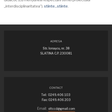
didactic (cu menţiunea respectării temei proiectului
„interdisciplinaritatea”).
stiinte...stiinte
.
ADRESA
Str. Ionaşcu, nr. 38
SLATINA C.P. 230081
CONTACT
Tel: 0249.406 103
Fax: 0249.406 203
Email:
oltccd@gmail.com