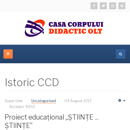
Istoric CCD
Super User
Uncategorised
04 August 2017
Em
Accesări: 8652
Proiect educațional „ȘTIINȚE ...
ȘTIINȚE”