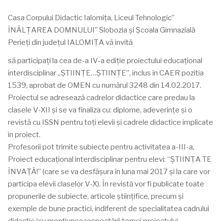
Casa Corpului Didactic Ialomița, Liceul Tehnologic”
ÎNĂLŢAREA DOMNULUI” Slobozia şi Şcoala Gimnazială
Perieţi din judeţul IALOMIŢA vă invită
să participați la cea de-a IV-a ediţie proiectului educațional
interdisciplinar „ŞTIINŢE…ŞTIINŢE”, inclus în CAER pozitia
1539, aprobat de OMEN cu numărul 3248 din 14.02.2017.
Proiectul se adresează cadrelor didactice care predau la
clasele V-XII şi se va finaliza cu: diplome, adeverinţe şi o
revistă cu ISSN pentru toţi elevii şi cadrele didactice implicate
în proiect.
Profesorii pot trimite subiecte pentru activitatea a-III-a,
Proiect educaţional interdisciplinar pentru elevi: “ŞTIINŢA TE
ÎNVAŢĂ!” (care se va desfăşura în luna mai 2017 şi la care vor
participa elevii claselor V-X). În revistă vor fi publicate toate
propunerile de subiecte, articole ştiinţifice, precum şi
exemple de bune practici, indiferent de specialitatea cadrului