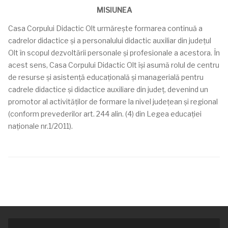
MISIUNEA
Casa Corpului Didactic Olt urmăreşte formarea continuă a
cadrelor didactice şi a personalului didactic auxiliar din judeţul
Olt în scopul dezvoltării personale şi profesionale a acestora. În
acest sens, Casa Corpului Didactic Olt îşi asumă rolul de centru
de resurse şi asistenţă educaţională şi managerială pentru
cadrele didactice şi didactice auxiliare din judeţ, devenind un
promotor al activităţilor de formare la nivel judeţean şi regional
(conform prevederilor art. 244 alin. (4) din Legea educaţiei
naţionale nr.1/2011).