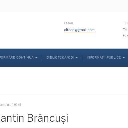
EMAIL
TE
oltccd@gmail.com
Te
Fa
FORMARE CONTINUĂ
BIBLIOTECĂ/CDI
INFORMAȚII PUBLICE
esări: 1853
antin Brâncuși