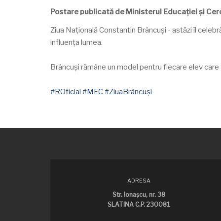
Postare publicată de Ministerul Educației și Cer
Ziua Națională Constantin Brâncuși - astăzi îl celeb
influența lumea.
Brâncuși rămâne un model pentru fiecare elev care v
#ROficial
#MEC
#ZiuaBrâncuși
ADRESA
Str. Ionaşcu, nr. 38
SLATINA C.P. 230081