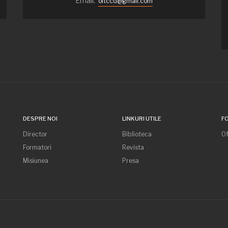
Email:
oltccd@gmail.com
DESPRE NOI
LINKURI UTILE
F
Director
Biblioteca
Of
Formatori
Revista
Misiunea
Presa