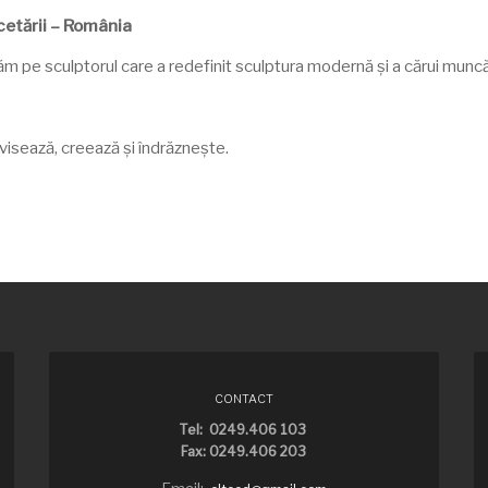
cetării – România
răm pe sculptorul care a redefinit sculptura modernă și a cărui munc
isează, creează și îndrăznește.
CONTACT
Tel: 0249.406 103
Fax: 0249.406 203