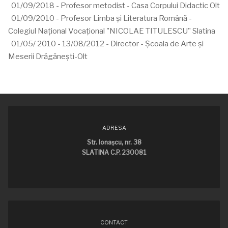
01/09/2018 - Profesor metodist - Casa Corpului Didactic Olt
01/09/2010 - Profesor Limba și Literatura Română -
Colegiul Național Vocațional "NICOLAE TITULESCU" Slatina
01/05
/ 2010 - 13/
08/2012
- Director - Școala de Arte și
Meserii Drăgănești-Olt
ADRESA
Str. Ionaşcu, nr. 38
SLATINA C.P. 230081
CONTACT