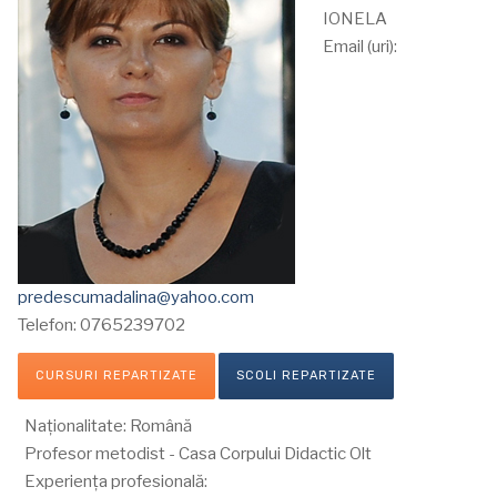
IONELA
Email (uri):
predescumadalina@yahoo.com
Telefon: 0765239702
CURSURI REPARTIZATE
SCOLI REPARTIZATE
Naționalitate: Română
Profesor metodist - Casa Corpului Didactic Olt
Experiența profesională: