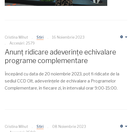
Cristina Mihut
Stiri
16 Noiembrie 2023
Em
Accesări: 2579
Anunț ridicare adeverințe echivalare
programe complementare
Începând cu data de 20 noiembrie 2023, pot fi ridicate de la
sediul CCD Olt, adeverințele de echivalare a Programelor
Complementare, în fiecare zi, în intervalul orar 9:00-15:00.
Cristina Mihut
Stiri
08 Noiembrie 2023
Em