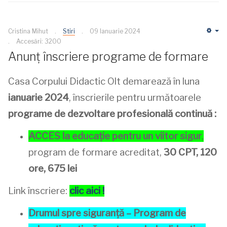
Cristina Mihut
Stiri
09 Ianuarie 2024
Em
Accesări: 3200
Anunț înscriere programe de formare
Casa Corpului Didactic Olt demarează în luna
ianuarie 2024
, înscrierile pentru următoarele
programe de dezvoltare profesională continuă :
ACCES la educație pentru un viitor sigur
,
program de formare acreditat,
30 CPT, 120
ore, 675 lei
Link înscriere:
clic aici !
Drumul spre siguranță – Program de