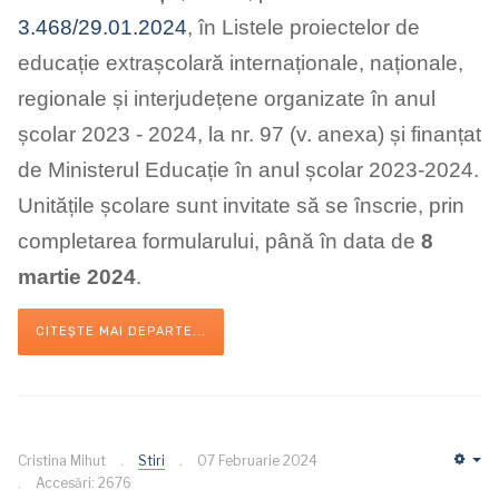
3.468/29.01.2024
, în
Listele proiectelor de
educație extrașcolară internaționale, naționale,
regionale și interjudețene organizate în anul
școlar 2023 - 2024,
la nr. 97 (v. anexa) și finanțat
de Ministerul Educație în anul școlar 2023-2024.
Unitățile școlare sunt invitate să se înscrie, prin
completarea formularului,
până în data de
8
martie 2024
.
CITEȘTE MAI DEPARTE...
Cristina Mihut
Stiri
07 Februarie 2024
Em
Accesări: 2676