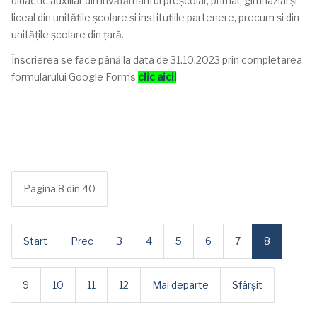
didactic auxiliar din învățământul preșcolar, primar, gimnazial și
liceal din unitățile școlare și instituțiile partenere, precum și din
unitățile școlare din țară.
Înscrierea se face până la data de 31.10.2023 prin completarea
formularului Google Forms
clic aici!
Pagina 8 din 40
Start
Prec
3
4
5
6
7
8
9
10
11
12
Mai departe
Sfârșit