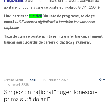
naționale
, program de formare din categoria activități de
abilitare funcțională care se poate echivala cu
8 CPT, 150 lei
Link înscriere :
clic aici!
Din lista de programe, se alege
cursul
I.16 Evaluarea digitalizată a lucrărilor la examenele
naționale
Taxa de curs se poate achita prin transfer bancar,
virament
bancar
sau cu cardul de carieră didactică și numerar.
Cristina Mihut
Stiri
15 Februarie 2024
Em
Accesări: 3238
Simpozion național "Eugen Ionescu -
prima sută de ani"