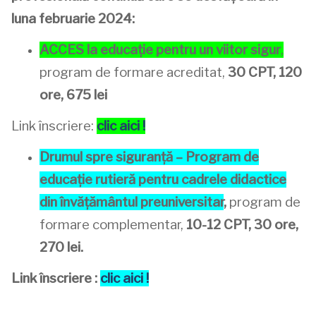
luna februarie 2024:
ACCES la educație pentru un viitor sigur
,
program de formare acreditat,
30 CPT, 120
ore, 675 lei
Link înscriere:
clic aici !
Drumul spre siguranță – Program de
educație rutieră pentru cadrele didactice
din învățământul preuniversitar
,
program de
formare complementar,
10-12 CPT, 30 ore,
270 lei.
Link înscriere :
clic aici !