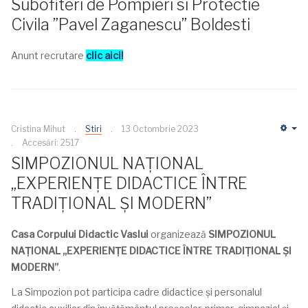
Subofiteri de Pompieri si Protectie
Civila ”Pavel Zaganescu” Boldesti
Anunt recrutare
clic aici!
Cristina Mihut
Stiri
13 Octombrie 2023
Em
Accesări: 2517
SIMPOZIONUL NAȚIONAL
„EXPERIENȚE DIDACTICE ÎNTRE
TRADIȚIONAL ȘI MODERN”
Casa Corpului Didactic Vaslui
organizează
SIMPOZIONUL
NAȚIONAL „EXPERIENȚE DIDACTICE ÎNTRE TRADIȚIONAL ȘI
MODERN”
.
La Simpozion pot participa cadre didactice și personalul