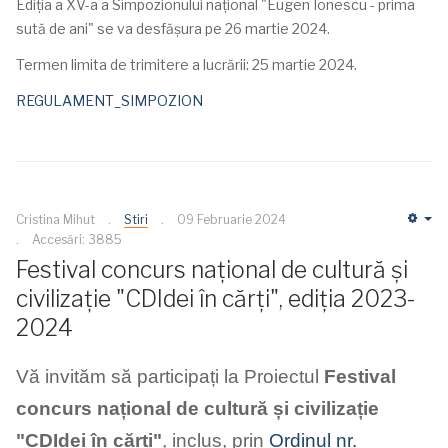
Ediția a XV-a a Simpozionului național "Eugen Ionescu - prima
sută de ani" se va desfășura pe 26 martie 2024.
Termen limita de trimitere a lucrării: 25 martie 2024.
REGULAMENT_SIMPOZION
Cristina Mihut
Stiri
09 Februarie 2024
Em
Accesări: 3885
Festival concurs național de cultură și
civilizație "CDIdei în cărți", ediția 2023-
2024
Vă invităm să participați la Proiectul
Festival
concurs național de cultură și civilizație
"CDIdei în cărți"
, inclus, prin
Ordinul nr.