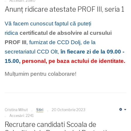
Accesări: 2580
Anunț ridicare atestate PROF III, seria 1
Vă facem cunoscut faptul că puteți
ridica
certificatul de absolvire al cursului
PROF III
, furnizat de CCD Dolj, de la
secretariatul CCD Olt,
în fiecare zi de la 09.00 -
15.00,
personal, pe baza actului de identitate.
Mulțumim pentru colaborare!
Cristina Mihut
Stiri
20 Octombrie 2023
Em
Accesări: 2241
Recrutare candidati Scoala de