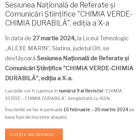
Sesiunea Naţională de Referate şi
Comunicări Știinţifice "CHIMIA VERDE-
CHIMIA DURABILĂ", ediţia a X-a
În data de
27 martie 2024,
la Liceul Tehnologic
„ALEXE MARIN”, Slatina, judeţul Olt, se
desfăşoară
Sesiunea Naţională de Referate şi
Comunicări Știinţifice
"
CHIMIA VERDE-CHIMIA
DURABILĂ
"
, ediţia a X-a.
Lucrările vor fi cuprinse în
numărul 9 al Revistei
“CHIMIA
VERDE – CHIMIA DURABILĂ”, înregistrată cu ISSN.
Înscrierile se fac în perioada
15 februarie – 20 martie 2024
pe
baza fişei de înscriere ataşată.
CITEȘTE MAI DEPARTE...