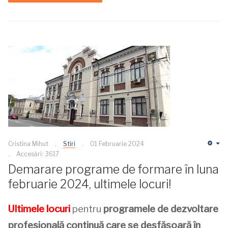
Cristina Mihut
Stiri
01 Februarie 2024
Em
Accesări: 3617
Demarare programe de formare în luna
februarie 2024, ultimele locuri!
Ultimele locuri
pentru
programele de dezvoltare
profesională continuă care se desfășoară în