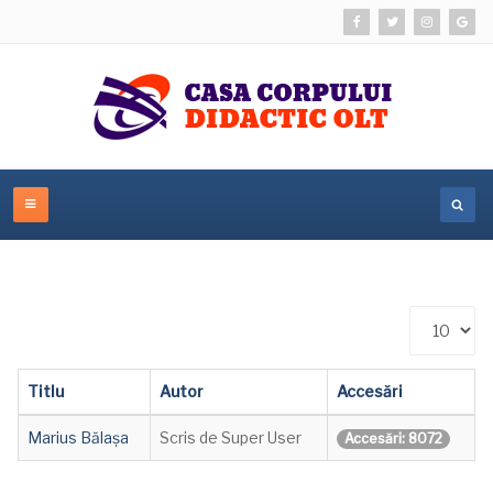
Afișare
#
Titlu
Autor
Accesări
Marius Bălașa
Scris de Super User
Accesări: 8072