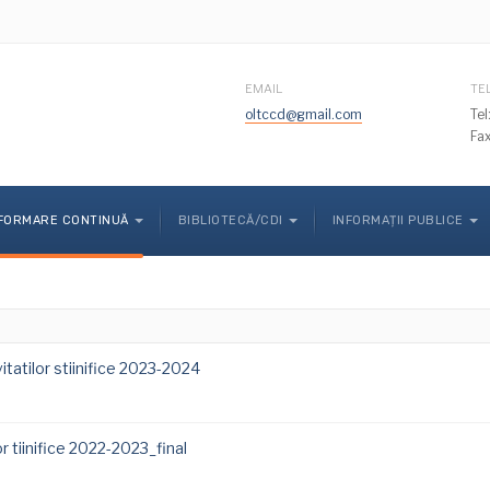
EMAIL
TE
oltccd@gmail.com
Te
Fa
FORMARE CONTINUĂ
BIBLIOTECĂ/CDI
INFORMAȚII PUBLICE
tatilor stiinifice 2023-2024
r tiinifice 2022-2023_final