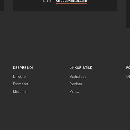
Email:
oltccd@gmail.com
DESPRE NOI
LINKURI UTILE
F
Director
Biblioteca
Of
Formatori
Revista
Misiunea
Presa