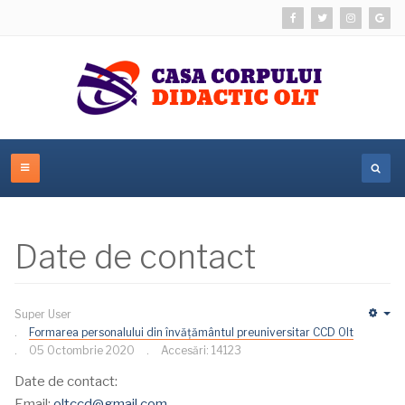
Date de contact
Super User
Em
Formarea personalului din învățământul preuniversitar CCD Olt
05 Octombrie 2020
Accesări: 14123
Date de contact:
Email:
oltccd@gmail.com