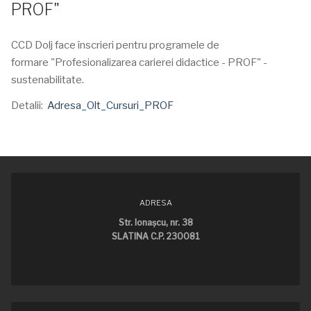
PROF"
CCD Dolj face înscrieri pentru programele de
formare "Profesionalizarea carierei didactice - PROF" -
sustenabilitate.
Detalii:
Adresa_Olt_Cursuri_PROF
ADRESA
Str. Ionaşcu, nr. 38
SLATINA C.P. 230081