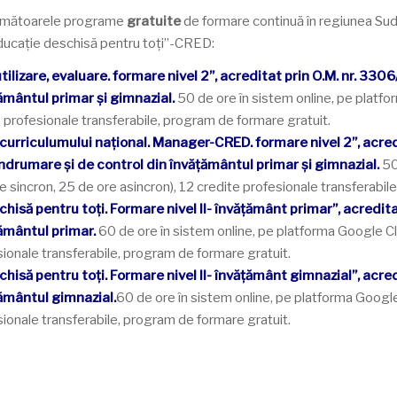
 următoarele programe
gratuite
de formare continuă în regiunea Sud-
 educație deschisă pentru toți”-CRED:
utilizare, evaluare. formare nivel 2”, acreditat prin O.M. nr. 
ământul primar și gimnazial.
50 de ore în sistem online, pe plat
e profesionale transferabile, program de formare gratuit.
curriculumului național. Manager-CRED. formare nivel 2”, acr
drumare și de control din învățământul primar și gimnazial.
50
incron, 25 de ore asincron), 12 credite profesionale transferabile
hisă pentru toţi. Formare nivel II- învăţământ primar”, acred
țământul primar.
60 de ore în sistem online, pe platforma Google 
sionale transferabile, program de formare gratuit.
hisă pentru toţi. Formare nivel II- învăţământ gimnazial”, ac
ământul gimnazial.
60 de ore în sistem online, pe platforma Goog
sionale transferabile, program de formare gratuit.