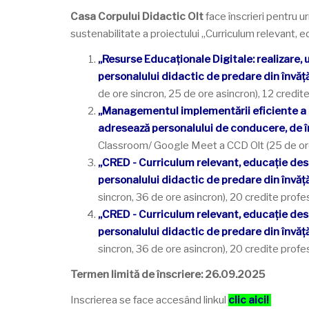
Casa Corpului Didactic Olt
face înscrieri pentru
sustenabilitate a proiectului „Curriculum relevant,
„Resurse Educaționale Digitale: realizare, 
personalului didactic de predare din învăț
de ore sincron, 25 de ore asincron), 12 credit
„Managementul implementării eficiente a 
adresează personalului de conducere, de în
Classroom/ Google Meet a CCD Olt (25 de ore s
„CRED - Curriculum relevant, educație desc
personalului didactic de predare din învă
sincron, 36 de ore asincron), 20 credite profe
„CRED - Curriculum relevant, educație desc
personalului didactic de predare din învăț
sincron, 36 de ore asincron), 20 credite profe
Termen limită de înscriere: 26.09.2025
Inscrierea se face accesând linkul
clic aici!