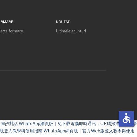
ORMARE
NOUTATI
erta formare
Ultimele anunturi
accessible
入同步對話
WhatsApp網頁版｜免下載電腦即時通訊，QR碼掃描登入教學
網頁版登入教學與使用指南
WhatsApp網頁版｜官方Web版登入教學與使用