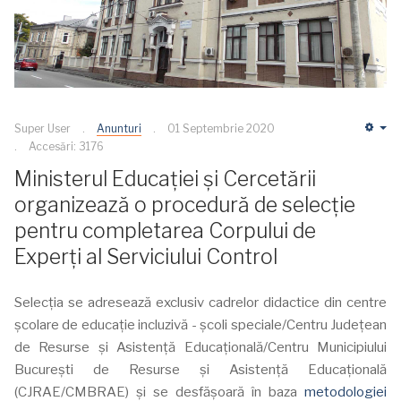
Super User
Anunturi
01 Septembrie 2020
Em
Accesări: 3176
Ministerul Educației și Cercetării
organizează o procedură de selecție
pentru completarea Corpului de
Experţi al Serviciului Control
Selecţia se adresează exclusiv cadrelor didactice din centre
școlare de educație incluzivă - școli speciale/Centru Județean
de Resurse și Asistență Educațională/Centru Municipiului
București de Resurse și Asistență Educațională
(CJRAE/CMBRAE) și se desfășoară în baza
metodologiei