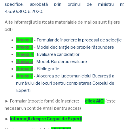
specifice, aprobată prin ordinul de ministru nr.
4.650/30.06.2020
.
Alte informații utile (toate materialele de mai jos sunt fișiere
pdf)
Anexa 2
-
Formular de înscriere în procesul de selecție
Anexa 3
-
Model declarație pe proprie răspundere
Anexa 4
-
Evaluarea candidaților
Anexa 5
-
Model: Borderou evaluare
Anexa 6
-
Bibliografie
Anexa 7
-
Alocarea pe județ/municipiul București a
numărului de locuri pentru completarea Corpului de
Experți
► Formular (google form) de înscriere:
click AICI
(este
necesar un cont de gmail pentru acces)
►
Informații despre Corpul de Experți