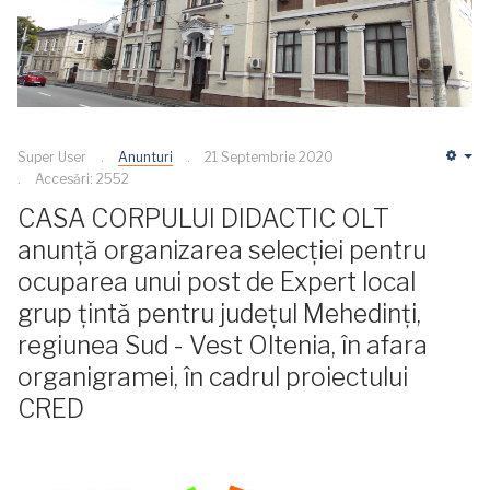
Super User
Anunturi
21 Septembrie 2020
Em
Accesări: 2552
CASA CORPULUI DIDACTIC OLT
anunță organizarea selecţiei pentru
ocuparea unui post de Expert local
grup țintă pentru județul Mehedinți,
regiunea Sud - Vest Oltenia, în afara
organigramei, în cadrul proiectului
CRED