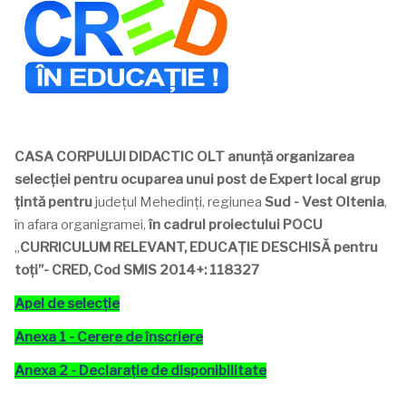
CASA CORPULUI DIDACTIC OLT
anunță organizarea
selecţiei pentru ocuparea unui post de Expert local grup
țintă pentru
județul Mehedinți, regiunea
Sud - Vest Oltenia
,
în afara organigramei,
în cadrul proiectului POCU
„
CURRICULUM RELEVANT, EDUCAȚIE DESCHISĂ pentru
toți”- CRED,
Cod SMIS 2014+: 118327
Apel de selecție
Anexa 1 - Cerere de înscriere
Anexa 2 - Declarație de disponibilitate