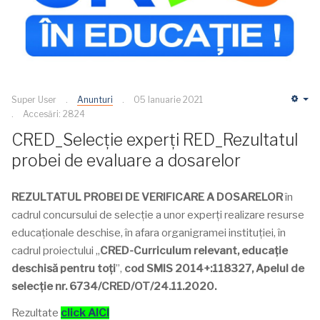
Super User
Anunturi
05 Ianuarie 2021
Em
Accesări: 2824
CRED_Selecție experți RED_Rezultatul
probei de evaluare a dosarelor
REZULTATUL PROBEI DE VERIFICARE A DOSARELOR
în
cadrul concursului de selecție a unor experți realizare resurse
educaționale deschise, în afara organigramei instituției, în
cadrul proiectului „
CRED-Curriculum relevant, educație
deschisă pentru toți
”,
cod SMIS 2014+:118327,
Apelul de
selecție
nr. 6734/CRED/OT/24.11.2020.
Rezultate
click AICI