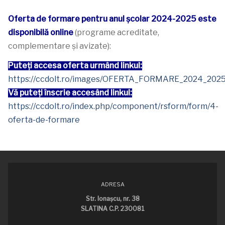
Oferta de formare pentru anul școlar 2024-2025 este
disponibilă online
(programe acreditate,
complementare și avizate):
Puteți accesa oferta urmând linkul:
https://ccdolt.ro/images/OFERTA_FORMARE_2024_2025
Vă puteți înscrie accesând linkul:
https://ccdolt.ro/index.php/component/rsform/form/4-
oferta-de-formare
ADRESA
Str. Ionaşcu, nr. 38
SLATINA C.P. 230081