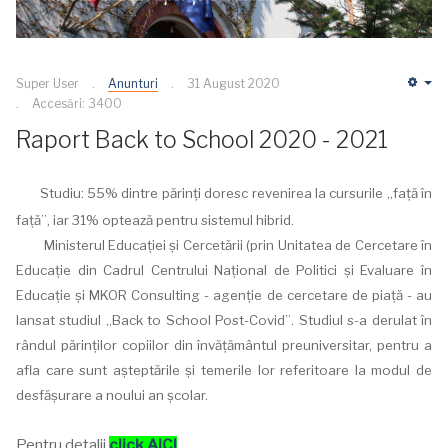
Super User
Anunturi
31 August 2020
Em
Accesări: 3400
Raport Back to School 2020 - 2021
Studiu: 55% dintre părinți doresc revenirea la cursurile „față în
față”, iar 31% optează pentru sistemul hibrid.
Ministerul Educației și Cercetării (prin Unitatea de Cercetare în
Educație din Cadrul Centrului Național de Politici și Evaluare în
Educație și MKOR Consulting - agenție de cercetare de piață - au
lansat studiul „Back to School Post-Covid”. Studiul s-a derulat în
rândul părinților copiilor din învățământul preuniversitar, pentru a
afla care sunt așteptările și temerile lor referitoare la modul de
desfășurare a noului an școlar.
Pentru detalii
click AICI