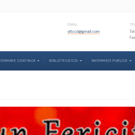
EMAIL
TE
oltccd@gmail.com
Te
Fa
FORMARE CONTINUĂ
BIBLIOTECĂ/CDI
INFORMAȚII PUBLICE