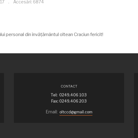
17
Accesări: 6874
lui personal din învăţământul oltean Craciun fericit!
CONTACT
Tel: 0249.406 103
Fax: 0249.406 203
Email:
oltccd@gmail.com