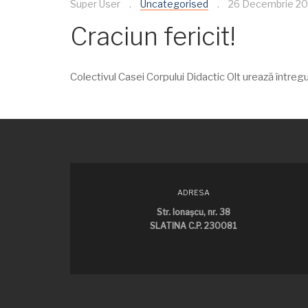
Super User
Uncategorised
26 Decembrie 20
Craciun fericit!
Colectivul Casei Corpului Didactic Olt urează întregu
ADRESA
Str. Ionaşcu, nr. 38
SLATINA C.P. 230081