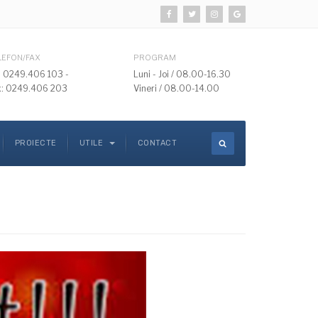
LEFON/FAX
PROGRAM
l: 0249.406 103 -
Luni - Joi / 08.00-16.30
x: 0249.406 203
Vineri / 08.00-14.00
PROIECTE
UTILE
CONTACT