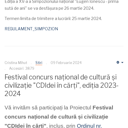
Ediția a XV-a a Simpozionului național "Eugen Ionescu - prima
sută de ani" se va desfășura pe 26 martie 2024.
Termen limita de trimitere a lucrării: 25 martie 2024.
REGULAMENT_SIMPOZION
Cristina Mihut
Stiri
09 Februarie 2024
Em
Accesări: 3879
Festival concurs național de cultură și
civilizație "CDIdei în cărți", ediția 2023-
2024
Vă invităm să participați la Proiectul
Festival
concurs național de cultură și civilizație
"CDIdei în cărți"
, inclus, prin
Ordinul nr.