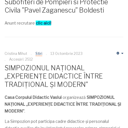
Subofiteri de Pompieri si Protectie
Civila ”Pavel Zaganescu” Boldesti
Anunt recrutare
clic aici!
Cristina Mihut
Stiri
13 Octombrie 2023
Em
Accesări: 2512
SIMPOZIONUL NAȚIONAL
„EXPERIENȚE DIDACTICE ÎNTRE
TRADIȚIONAL ȘI MODERN”
Casa Corpului Didactic Vaslui
organizează
SIMPOZIONUL
NAȚIONAL „EXPERIENȚE DIDACTICE ÎNTRE TRADIȚIONAL ȘI
MODERN”
.
La Simpozion pot participa cadre didactice și personalul