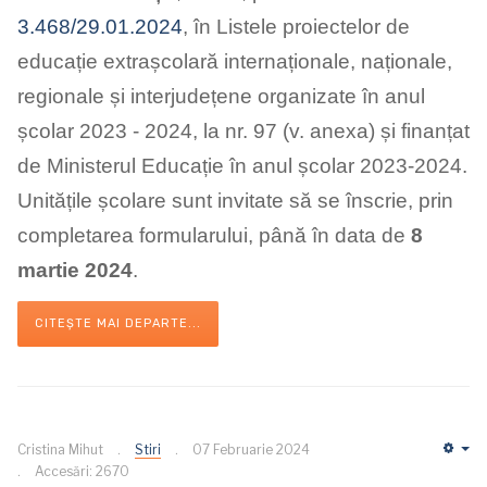
3.468/29.01.2024
, în
Listele proiectelor de
educație extrașcolară internaționale, naționale,
regionale și interjudețene organizate în anul
școlar 2023 - 2024,
la nr. 97 (v. anexa) și finanțat
de Ministerul Educație în anul școlar 2023-2024.
Unitățile școlare sunt invitate să se înscrie, prin
completarea formularului,
până în data de
8
martie 2024
.
CITEȘTE MAI DEPARTE...
Cristina Mihut
Stiri
07 Februarie 2024
Em
Accesări: 2670