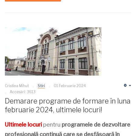
Cristina Mihut
Stiri
01 Februarie 2024
Em
Accesări: 3613
Demarare programe de formare în luna
februarie 2024, ultimele locuri!
Ultimele locuri
pentru
programele de dezvoltare
profesională continuă care se desfășoară în