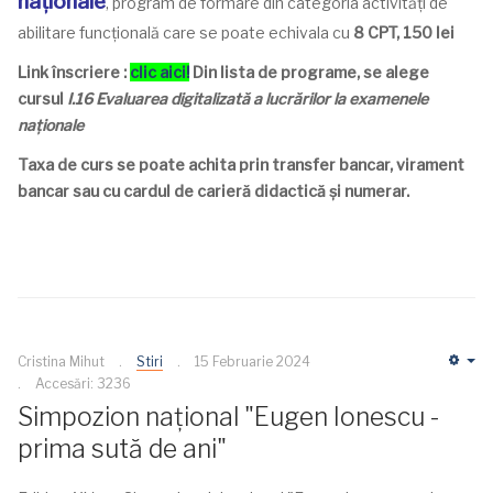
naționale
, program de formare din categoria activități de
abilitare funcțională care se poate echivala cu
8 CPT, 150 lei
Link înscriere :
clic aici!
Din lista de programe, se alege
cursul
I.16 Evaluarea digitalizată a lucrărilor la examenele
naționale
Taxa de curs se poate achita prin transfer bancar,
virament
bancar
sau cu cardul de carieră didactică și numerar.
Cristina Mihut
Stiri
15 Februarie 2024
Em
Accesări: 3236
Simpozion național "Eugen Ionescu -
prima sută de ani"