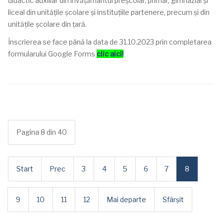
didactic auxiliar din învățământul preșcolar, primar, gimnazial și
liceal din unitățile școlare și instituțiile partenere, precum și din
unitățile școlare din țară.
Înscrierea se face până la data de 31.10.2023 prin completarea
formularului Google Forms
clic aici!
Pagina 8 din 40
Start
Prec
3
4
5
6
7
8
9
10
11
12
Mai departe
Sfârșit