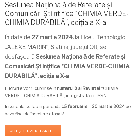
Sesiunea Naţională de Referate şi
Comunicări Știinţifice "CHIMIA VERDE-
CHIMIA DURABILĂ", ediţia a X-a
În data de
27 martie 2024,
la Liceul Tehnologic
„ALEXE MARIN”, Slatina, judeţul Olt, se
desfăşoară
Sesiunea Naţională de Referate şi
Comunicări Știinţifice
"
CHIMIA VERDE-CHIMIA
DURABILĂ
"
, ediţia a X-a.
Lucrările vor fi cuprinse în
numărul 9 al Revistei
“CHIMIA
VERDE – CHIMIA DURABILĂ”, înregistrată cu ISSN.
Înscrierile se fac în perioada
15 februarie – 20 martie 2024
pe
baza fişei de înscriere ataşată.
CITEȘTE MAI DEPARTE...