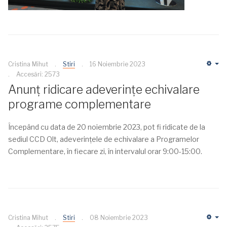
Cristina Mihut
Stiri
16 Noiembrie 2023
Em
Accesări: 2573
Anunț ridicare adeverințe echivalare
programe complementare
Începând cu data de 20 noiembrie 2023, pot fi ridicate de la
sediul CCD Olt, adeverințele de echivalare a Programelor
Complementare, în fiecare zi, în intervalul orar 9:00-15:00.
Cristina Mihut
Stiri
08 Noiembrie 2023
Em