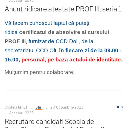
Accesări: 2575
Anunț ridicare atestate PROF III, seria 1
Vă facem cunoscut faptul că puteți
ridica
certificatul de absolvire al cursului
PROF III
, furnizat de CCD Dolj, de la
secretariatul CCD Olt,
în fiecare zi de la 09.00 -
15.00,
personal, pe baza actului de identitate.
Mulțumim pentru colaborare!
Cristina Mihut
Stiri
20 Octombrie 2023
Em
Accesări: 2233
Recrutare candidati Scoala de