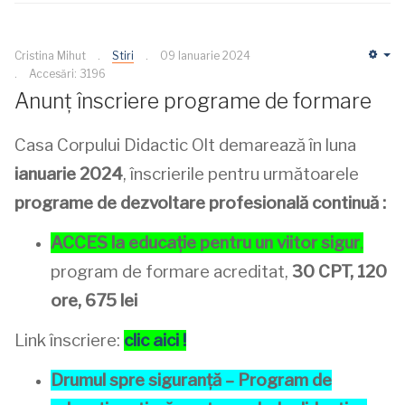
Cristina Mihut
Stiri
09 Ianuarie 2024
Em
Accesări: 3196
Anunț înscriere programe de formare
Casa Corpului Didactic Olt demarează în luna
ianuarie 2024
, înscrierile pentru următoarele
programe de dezvoltare profesională continuă :
ACCES la educație pentru un viitor sigur
,
program de formare acreditat,
30 CPT, 120
ore, 675 lei
Link înscriere:
clic aici !
Drumul spre siguranță – Program de