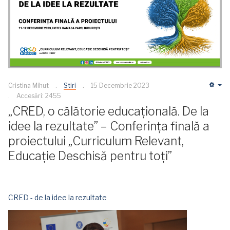
Cristina Mihut
Stiri
15 Decembrie 2023
Em
Accesări: 2455
„CRED, o călătorie educațională. De la
idee la rezultate” – Conferința finală a
proiectului „Curriculum Relevant,
Educație Deschisă pentru toți”
CRED - de la idee la rezultate