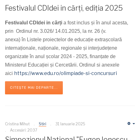
Festivalul CDIdei in cărți, ediția 2025
Festivalul
CDIdei
in cărți
a fost inclus și în anul acesta,
prin Ordinul nr. 3.026/ 14.01.2025,
la nr. 26 (v.
anexa)
în Listele proiectelor de educație extrașcolară
internaționale, naționale, regionale și interjudețene
organizate în anul școlar 2024 - 2025,
finanțate de
Ministerul Educației și Cercetării.
Ordinul si anexele
https://www.edu.ro/olimpiade-si-concursuri
aici
CITEȘTE MAI DEPARTE...
Cristina Mihut
Stiri
31 Ianuarie 2025
Em
Accesări: 2037
Simpozionul Național "Eugen Ionescu -