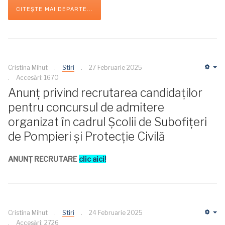
CITEȘTE MAI DEPARTE...
Cristina Mihut
Stiri
27 Februarie 2025
Em
Accesări: 1670
Anunț privind recrutarea candidaților
pentru concursul de admitere
organizat în cadrul Școlii de Subofițeri
de Pompieri și Protecție Civilă
ANUNȚ RECRUTARE
clic aici!
Cristina Mihut
Stiri
24 Februarie 2025
Em
Accesări: 2726